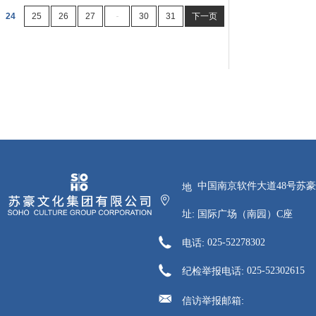
开幕
24
25
26
27
30
31
下一页
...
中国南京软件大道48号苏豪
地
址:
国际广场（南园）C座
电话:
025-52278302
纪检举报电话:
025-52302615
信访举报邮箱: