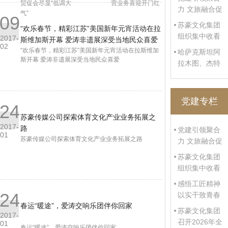
贸促会尽显“低调大
营业务喜迎开门红
·2026书画与非
力 文旅融合促
气”
遗中亚双城展
09
发展 —— 苏豪
苏豪文化集团
续写文明互鉴
“欢乐春节，精彩江苏”美国新年元宵活动在拉
文化集团赴南
组织集中收看
新篇章
2017-
斯维加斯开幕 爱涛非遗展深受当地民众喜爱
京鼓楼文旅集
02
庆祝中国共产
“欢乐春节，精彩江苏”美国新年元宵活动在拉斯维加
哈萨克斯坦阿
团开展支部共
党成立105周年
斯开幕 爱涛非遗展深受当地民众喜爱
拉木图、杰特
建活动
大会
苏州旅游推介
会圆满举办 拓
宽中哈文旅合
党建专栏
24
作新通道
苏豪传媒公司探索体育文化产业业务拓展之
2017-
路
党建引领聚合
01
苏豪传媒公司探索体育文化产业业务拓展之路
力 文旅融合促
发展 —— 苏豪
苏豪文化集团
文化集团赴南
组织集中收看
京鼓楼文旅集
庆祝中国共产
感悟工匠精神
团开展支部共
党成立105周年
24
以实干致青春
建活动
大会
春运“暖途”，爱涛交响乐团伴你回家
苏豪文化集团
苏豪文化集团
2017-
团员青年工匠
召开2026年全
01
春运“暖途”，爱涛交响乐团伴你回家