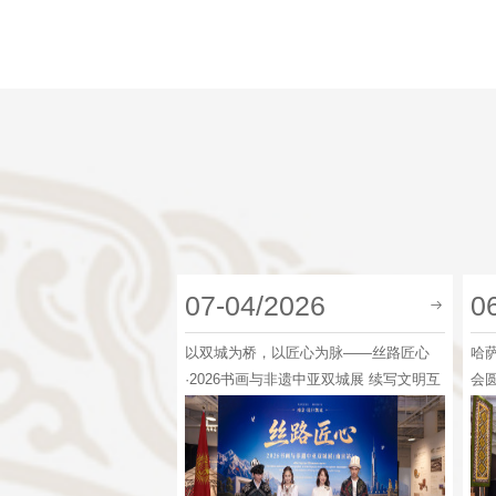
07-04/2026
0
以双城为桥，以匠心为脉——丝路匠心
哈
·2026书画与非遗中亚双城展 续写文明互
会
鉴新篇章