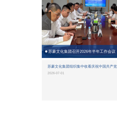
苏豪文化集团召开2026年半年工作会议
苏豪文化集团组织集中收看庆祝中国共产党
2026-07-01