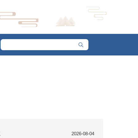
议
2026-08-04