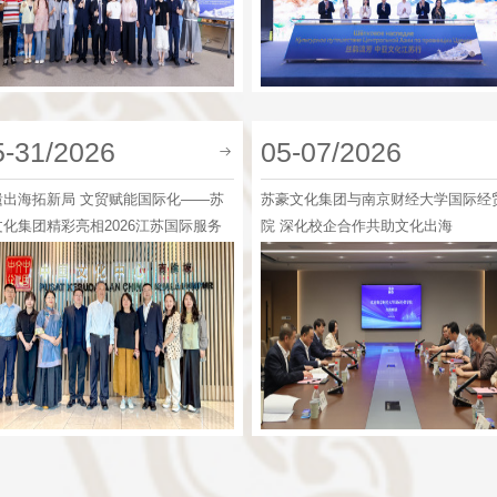
5-31/2026
05-07/2026
遗出海拓新局 文贸赋能国际化——苏
苏豪文化集团与南京财经大学国际经
文化集团精彩亮相2026江苏国际服务
院 深化校企合作共助文化出海
易展览会马来西亚站