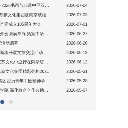
以双城为桥，以匠心为脉——丝路匠心·2026书画与非遗中亚双城展 续写文明互鉴新篇章
2026-07-04
青春集结返
党建引领聚合力 文旅融合促发展 —— 苏豪文化集团赴南京鼓楼文旅集团开展支部共建活动
2026-07-03
产党成立105周年大会
2026-07-01
苏豪传媒开
哈萨克斯坦阿拉木图、杰特苏州旅游推介会圆满举办 拓宽中哈文旅合作新通道
2026-06-27
苏豪文化集
行活动启幕
2026-06-26
“苏豪・超
斯坦开展文旅交流活动
2026-06-19
以双城为桥，以匠心为脉——丝路匠心·2026书画与非遗中亚双城展 续写文明互鉴新篇章
苏韵流丝润中亚 文明互鉴谱新篇——江苏文化中亚行在阿斯塔纳启幕
2026-06-12
苏豪文化集
非遗出海拓新局 文贸赋能国际化——苏豪文化集团精彩亮相2026江苏国际服务贸易展览会马来西亚站
2026-05-31
苏豪文化集
感悟工匠精神 以实干致青春 苏豪文化集团团员青年工匠精神学习感悟分享
2026-05-28
苏豪文化集团与南京财经大学国际经贸学院 深化校企合作共助文化出海
2026-05-07