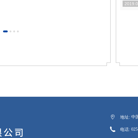
2019.0
地址:
中
电话:
025