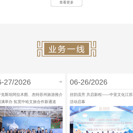
查看更多
6-27/2026
06-26/2026
萨克斯坦阿拉木图、杰特苏州旅游推介
丝韵流芳 共启新程——中亚文化江苏
圆满举办 拓宽中哈文旅合作新通道
活动启幕