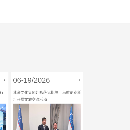
06-19/2026
行
苏豪文化集团赴哈萨克斯坦、乌兹别克斯
坦开展文旅交流活动