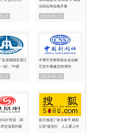
活动在布拉格开幕
5.13
2019.05.13
心，勇攀高峰启新程｜苏豪
苏豪文化集团召开党委（扩大）会
展主题党日活动
细悟明方向 凝心聚力谋发展
2025-10-31
节”走进德国呈现江
中柬艺术家联袂在金边献
那一刻，“中国
艺贺中柬建交60周年
党委副书记陈万宁列席旁听
苏豪文化集团召开学习教育总结专
柏林夜空
5.13
2019.05.13
党委理论学习中心组（扩
部署作风建设常态化长效化工作
2025-09-25
 凝聚青春力量—苏豪文化
赓续抗战精神，筑牢文化担当—苏
018“对话：四
前方报道│“欢乐春节 精彩
团员重温峥嵘岁月
集团本部直属支部开展主题党日活
艺术交流系列展
江苏”捷克行 人人爱上中
2025-09-03