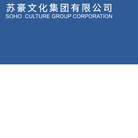
Copyright Res