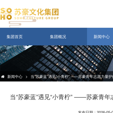
集团首页
集团概况
新闻中心
新闻中心
>
当“苏豪蓝”遇见“小青柠” ——苏豪青年志愿力量
当“苏豪蓝”遇见“小青柠” ——苏豪
发布日期：2026-05