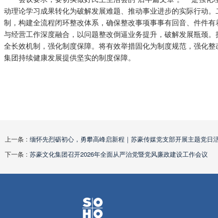
动理论学习成果转化为破解发展难题、推动事业进步的实际行动。
制，构建全流程闭环整改体系，确保整改事项事事有回音、件件有
与经营工作深度融合，以问题整改倒逼业务提升，破解发展瓶颈。
全长效机制，强化制度保障。将有效举措固化为制度规范，强化整
集团持续健康发展提供坚实的制度保障。
上一条 :
缅怀先烈砺初心，勇攀高峰启新程｜苏豪传媒党支部开展主题党日
下一条 :
苏豪文化集团召开2026年全面从严治党暨党风廉政建设工作会议