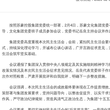
按照苏豪控股集团党委统一部署，2月4日，苏豪文化集团党委
导，文化集团党委班子成员参加会议，党委书记岳良主持会议并作
集团党委高度重视本次民主生活会，会前，紧扣民主生活会要
式，持续深化理论学习，开诚布公谈心谈话，广开言路征求意见，
生活会筑牢坚实基础。
会议通报了集团深入贯彻中央八项规定及其实施细则精神学习教
改落实情况及本次民主生活会征求意见情况。岳良代表党委班子作
次作对照检查，严肃开展批评和自我批评，明确下一步整改措施。
会议强调，本次民主生活会的成效最终要体现在工作提质增效
策部署与集团发展要求，坚持问题导向，以整改促提升、以实干求
作风，严守政治纪律规矩，营造风清气正政治生态，为集团“十五五
会议要求，要切实做好民主生活会的“后半篇文章”。一是强化