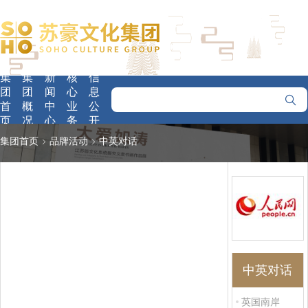
集
集
新
核
信
团
团
闻
心
息
首
概
中
业
公
页
况
心
务
开
集团首页
品牌活动
中英对话
中英对话
英国南岸