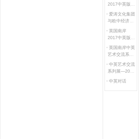
2017中英版画
交流展获得新
爱涛文化集团
华社、人民网
与欧中经济文
等多家主流新
化发展中心共
英国南岸
闻媒体报道
同探讨中英文
2017中英版画
化交流新模式
交流展在伦敦
英国南岸中英
Bankside
艺术交流系列
Gallery举行
展——2017版
中英艺术交流
画展 作品征集
系列展—2017
细则
版画展入选名
中英对话
单公布