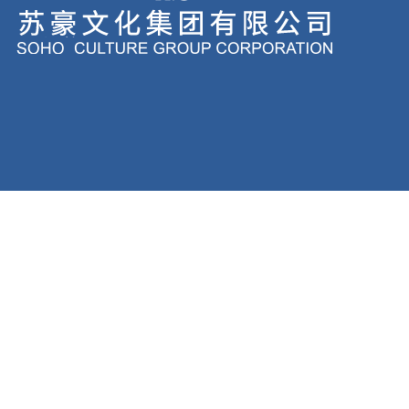
Copyright Res