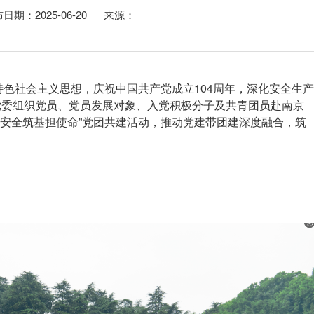
日期：2025-06-20 来源：
色社会主义思想，庆祝中国共产党成立104周年，深化安全生
党委组织党员、党员发展对象、入党积极分子及共青团员赴南京
 安全筑基担使命”党团共建活动，推动党建带团建深度融合，筑
。