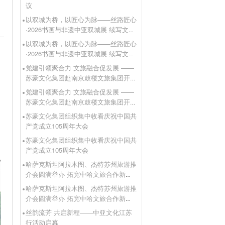
议
以双城为桥，以匠心为脉——丝路匠心
·2026书画与非遗中亚双城展 续写文明
互鉴新篇章
以双城为桥，以匠心为脉——丝路匠心
·2026书画与非遗中亚双城展 续写文明
产
互鉴新篇章
党建引领聚合力 文旅融合促发展 ——
苏豪文化集团赴南京鼓楼文旅集团开展
支部共建活动
党建引领聚合力 文旅融合促发展 ——
苏豪文化集团赴南京鼓楼文旅集团开展
支部共建活动
苏豪文化集团组织集中收看庆祝中国共
产党成立105周年大会
苏豪文化集团组织集中收看庆祝中国共
产党成立105周年大会
哈萨克斯坦阿拉木图、杰特苏州旅游推
介会圆满举办 拓宽中哈文旅合作新通
道
哈萨克斯坦阿拉木图、杰特苏州旅游推
介会圆满举办 拓宽中哈文旅合作新通
道
丝韵流芳 共启新程——中亚文化江苏
行活动启幕