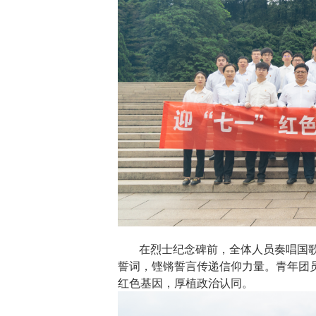
在烈士纪念碑前，全体人员奏唱国
誓词，铿锵誓言传递信仰力量。青年团员
红色基因，厚植政治认同。