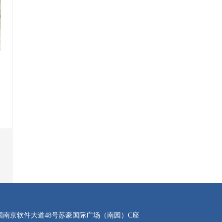
国南京软件大道48号苏豪国际广场（南园）C座