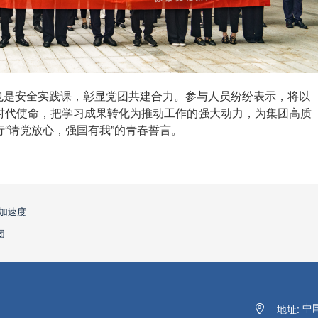
也是安全实践课，彰显党团共建合力。参与人员纷纷表示，将以
时代使命，把学习成果转化为推动工作的强大动力，为集团高质
“请党放心，强国有我”的青春誓言。
展加速度
团
地址:
中