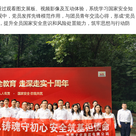
通过观看图文展板、视频影像及互动体验，系统学习国家安全知
观中，党员发挥先锋模范作用，与团员青年交流心得，形成“党员
局，提升全员国家安全意识和风险处置能力，筑牢思想与行动防