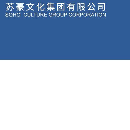
Copyright Res