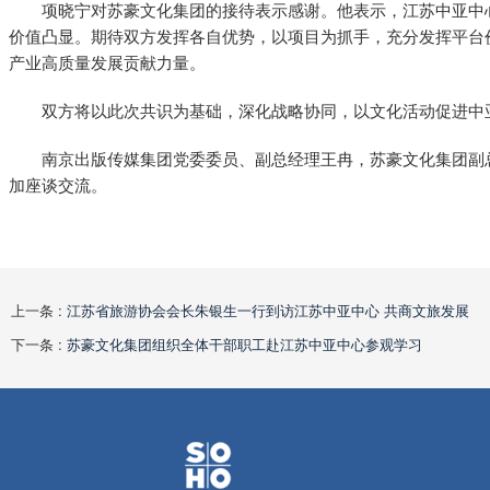
项晓宁对苏豪文化集团的接待表示感谢。他表示，江苏中亚中心
价值凸显。期待双方发挥各自优势，以项目为抓手，充分发挥平台
产业高质量发展贡献力量。
双方将以此次共识为基础，深化战略协同，以文化活动促进中
南京出版传媒集团党委委员、副总经理王冉，苏豪文化集团副
加座谈交流。
上一条 :
江苏省旅游协会会长朱银生一行到访江苏中亚中心 共商文旅发展
下一条 :
苏豪文化集团组织全体干部职工赴江苏中亚中心参观学习