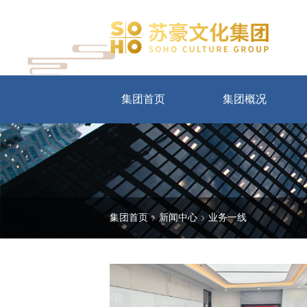
集团首页
集团概况
集团首页
新闻中心
业务一线