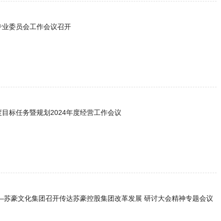
易专业委员会工作会议召开
度目标任务暨规划2024年度经营工作会议
——苏豪文化集团召开传达苏豪控股集团改革发展 研讨大会精神专题会议