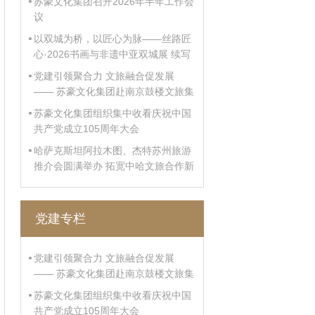
苏豪文化集团召开2026年半年工作会
议
以双城为桥，以匠心为脉——丝路匠
心·2026书画与非遗中亚双城展 续写
文明互鉴新篇章
党建引领聚合力 文旅融合促发展
—— 苏豪文化集团赴南京鼓楼文旅集
团开展支部共建活动
苏豪文化集团组织集中收看庆祝中国
共产党成立105周年大会
哈萨克斯坦阿拉木图、杰特苏州旅游
推介会圆满举办 拓宽中哈文旅合作新
通道
党建专栏
党建引领聚合力 文旅融合促发展
—— 苏豪文化集团赴南京鼓楼文旅集
团开展支部共建活动
苏豪文化集团组织集中收看庆祝中国
共产党成立105周年大会