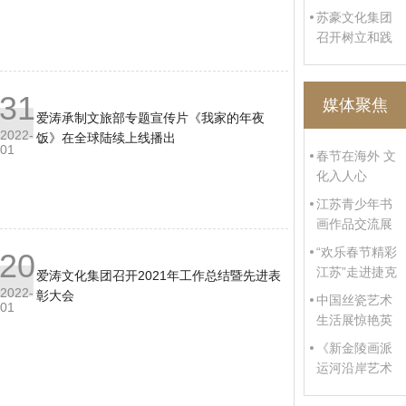
精神学习感悟
面从严治党暨
苏豪文化集团
分享
党风廉政建设
召开树立和践
工作会议
行正确政绩观
学习教育动员
部署会
31
媒体聚焦
爱涛承制文旅部专题宣传片《我家的年夜
2022-
饭》在全球陆续上线播出
01
春节在海外 文
化入人心
江苏青少年书
画作品交流展
在曼谷中国文
“欢乐春节精彩
20
化中心开幕
江苏”走进捷克
爱涛文化集团召开2021年工作总结暨先进表
荷兰
2022-
彰大会
中国丝瓷艺术
01
生活展惊艳英
国
《新金陵画派
运河沿岸艺术
交流展》在徐