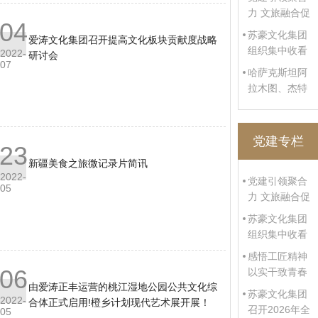
藏品预告及第一
·2026书画与非
力 文旅融合促
场直播竞卖安排
遗中亚双城展
04
发展 —— 苏豪
苏豪文化集团
续写文明互鉴
爱涛文化集团召开提高文化板块贡献度战略
文化集团赴南
组织集中收看
新篇章
2022-
研讨会
京鼓楼文旅集
07
庆祝中国共产
哈萨克斯坦阿
团开展支部共
党成立105周年
拉木图、杰特
建活动
大会
苏州旅游推介
会圆满举办 拓
宽中哈文旅合
党建专栏
23
作新通道
新疆美食之旅微记录片简讯
2022-
党建引领聚合
05
力 文旅融合促
发展 —— 苏豪
苏豪文化集团
文化集团赴南
组织集中收看
京鼓楼文旅集
庆祝中国共产
感悟工匠精神
团开展支部共
党成立105周年
06
以实干致青春
建活动
大会
由爱涛正丰运营的桃江湿地公园公共文化综
苏豪文化集团
苏豪文化集团
2022-
合体正式启用!橙乡计划现代艺术展开展！
团员青年工匠
召开2026年全
05